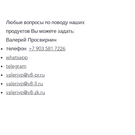
ПРОСТЫЕ РЕШЕНИЯ НА
ПЛАТФОРМЕ 1С:ПРЕДПРИЯТИЕ 8
Любые вопросы по поводу наших
продуктов Вы можете задать:
Валерий Просвирнин
телефон:
+7 903 581 7226
whatsapp
telegram
valerivp@v8-pr.ru
valerivp@v8-ll.ru
valerivp@v8-zk.ru